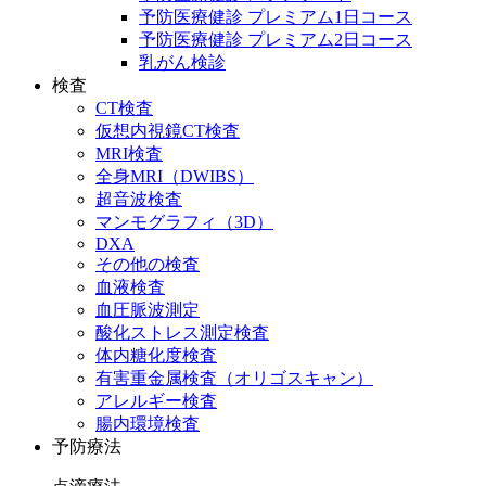
予防医療健診 プレミアム1日コース
予防医療健診 プレミアム2日コース
乳がん検診
検査
CT検査
仮想内視鏡CT検査
MRI検査
全身MRI（DWIBS）
超音波検査
マンモグラフィ（3D）
DXA
その他の検査
血液検査
血圧脈波測定
酸化ストレス測定検査
体内糖化度検査
有害重金属検査（オリゴスキャン）
アレルギー検査
腸内環境検査
予防療法