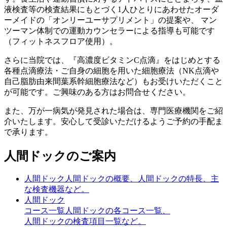
液検査等の検査結果にもとづく1人ひとりにあわせたオーダ
ーメイドの「オンリーユーサプリメント」の提案や、 マン
ツーマン体制での運動カウンセラーによる指導も可能です
（フィットネスフロア使用）。
さらに当院では、『高濃度ビタミンC点滴』をはじめとする
各種点滴療法・ご自身の細胞を用いた細胞療法（NK点滴や
自己脂肪由来間葉系幹細胞療法など）もお受けいただくこと
が可能です。ご興味のある方はお問合せください。
また、万が一病気が発見された場合は、専門医療機関をご紹
介いたします。安心して受診いただけるようご予約の手配ま
で承ります。
人間ドックのご案内
人間ドック
人間ドックの概要、人間ドックの特長、主
な検査機器など。
人間ドック
コース一覧
人間ドックの各コース一覧、
人間ドックの検査項目一覧など。