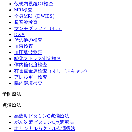
仮想内視鏡CT検査
MRI検査
全身MRI（DWIBS）
超音波検査
マンモグラフィ（3D）
DXA
その他の検査
血液検査
血圧脈波測定
酸化ストレス測定検査
体内糖化度検査
有害重金属検査（オリゴスキャン）
アレルギー検査
腸内環境検査
予防療法
点滴療法
高濃度ビタミンC点滴療法
がん対策ビタミンC点滴療法
オリジナルカクテル点滴療法