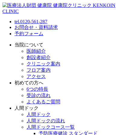
tel.0120-561-287
お問合せ・資料請求
予約フォーム
当院について
医師紹介
創設者紹介
クリニック案内
フロア案内
アクセス
初めての方へ
6つの特長
受診の流れ
よくあるご質問
人間ドック
人間ドック
人間ドックの流れ
人間ドックコース一覧
予防医療健診 スタンダード