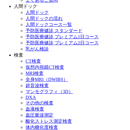
よくあるご質問
人間ドック
人間ドック
人間ドックの流れ
人間ドックコース一覧
予防医療健診 スタンダード
予防医療健診 プレミアム1日コース
予防医療健診 プレミアム2日コース
乳がん検診
検査
CT検査
仮想内視鏡CT検査
MRI検査
全身MRI（DWIBS）
超音波検査
マンモグラフィ（3D）
DXA
その他の検査
血液検査
血圧脈波測定
酸化ストレス測定検査
体内糖化度検査